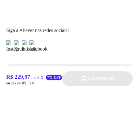
Siga a Allever nas redes sociais!
Atendimento
R$ 229,97
no PIX
7% OFF
COMPRAR
ou 21x de R$ 13,49
Fale Conosco
FAQ
Institucional
Política de pagamento
Quem somos
Prazos de Entrega
Política de Cookie
Fale conosco