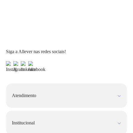
Siga a Allever nas redes sociais!
Atendimento
Fale Conosco
FAQ
Institucional