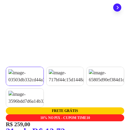
quando seu pedido chegar, você ainda conta com a devolução
grátis em até 7 dias.
FRETE GRÁTIS
10% NO PIX - CUPOM TIME10
R$ 259,00