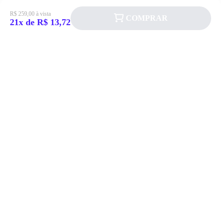
R$ 259,00 à vista
COMPRAR
21x de R$ 13,72
Siga a Allever nas redes sociais!
Atendimento
Fale Conosco