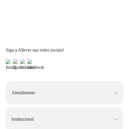
Siga a Allever nas redes sociais!
Atendimento
Fale Conosco
FAQ
Institucional