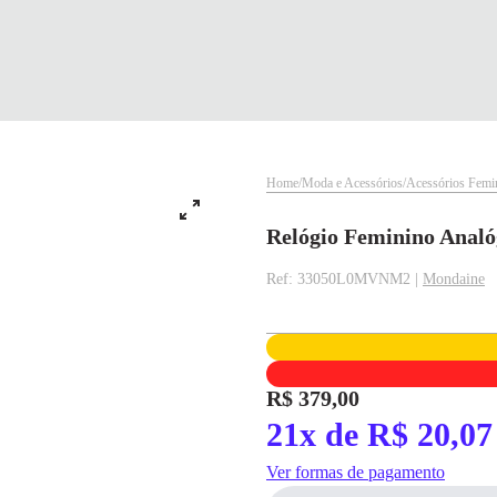
Home
Moda e Acessórios
Acessórios Femi
Relógio Feminino Analó
Ref: 33050L0MVNM2 |
Mondaine
✕
✕
R$ 379,00
21x de R$ 20,07
✕
DISPONÍVEL APENAS PARA CPF
pagamento
Ver formas de pagamento
Na Eletrotrafo sua compra já vem com o imposto pago, e você não precisa se
Parcelamento
Valor da Parcela