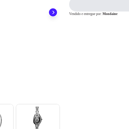
preocupar em pagar o imposto de importação quando seu pedido chegar, você
1x
R$ 379,00
ainda conta com a devolução grátis em até 7 dias.
2x
R$ 189,50
Vendido e entregue por:
Mondaine
3x
R$ 126,33
4x
R$ 94,75
Cartão de
5x
R$ 75,80
Crédito
6x
R$ 63,16
7x
R$ 54,14
8x
R$ 47,37
9x
R$ 42,11
10x
R$ 37,90
11x
R$ 34,45
12x
R$ 31,58
13x
R$ 31,21
14x
R$ 29,12
15x
R$ 27,31
16x
R$ 25,72
17x
R$ 24,33
18x
R$ 23,09
19x
R$ 21,98
20x
R$ 20,98
21x
R$ 20,07