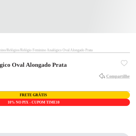
nino
Relógios
Relógio Feminino Analógico Oval Alongado Prata
gico Oval Alongado Prata
Compartilhe
FRETE GRÁTIS
10% NO PIX - CUPOM TIME10