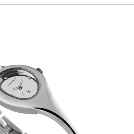
mbina a durabilidade metálica com uma geometria ousada e charmosa no