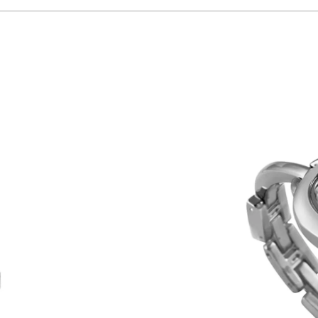
em busca fugir dos modelos redondos tradicionais. É um item funcional que co
lo design diferenciado e pela sobriedade das peças prateadas.