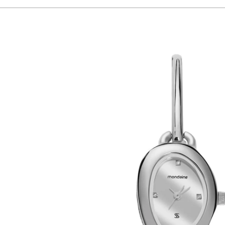
O formato alongado confere um visual autêntico e elegante, ideal para qu
pulso. Trata-se de uma escolha sofisticada para compor looks que prezam pe
Gênero
Feminino
Idade
adult
Garantia
1 Ano