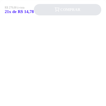
R$ 279,00 à vista
COMPRAR
21x de R$ 14,78
Siga a Allever nas redes sociais!
Atendimento
Fale Conosco