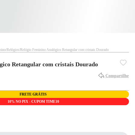
nino
Relógios
Relógio Feminino Analógico Retangular com cristais Dourado
gico Retangular com cristais Dourado
Compartilhe
FRETE GRÁTIS
10% NO PIX - CUPOM TIME10