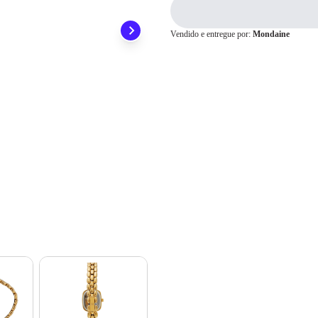
preocupar em pagar o imposto de importação quando seu pedido chegar, você
1x
R$ 399,00
ainda conta com a devolução grátis em até 7 dias.
2x
R$ 199,50
Vendido e entregue por:
Mondaine
3x
R$ 133,00
4x
R$ 99,75
Cartão de
5x
R$ 79,80
Crédito
6x
R$ 66,50
7x
R$ 57,00
8x
R$ 49,87
9x
R$ 44,33
10x
R$ 39,90
11x
R$ 36,27
12x
R$ 33,25
13x
R$ 32,86
14x
R$ 30,66
15x
R$ 28,75
16x
R$ 27,08
17x
R$ 25,61
18x
R$ 24,30
19x
R$ 23,14
20x
R$ 22,08
21x
R$ 21,13