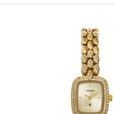
O modelo oferece resistência à água de 3 ATM, suportando contatos acidentai
detalhes e a delicadeza do formato retangular no pulso.
Idade
adult