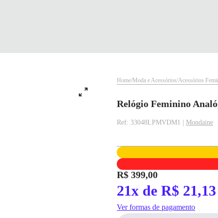
Home
Moda e Acessórios
Acessórios Femi
Relógio Feminino Analó
Ref: 33048LPMVDM1 |
Mondaine
✕
✕
R$ 399,00
21x de R$ 21,13
✕
DISPONÍVEL APENAS PARA CPF
pagamento
Ver formas de pagamento
Na Eletrotrafo sua compra já vem com o imposto pago, e você não precisa se
Parcelamento
Valor da Parcela