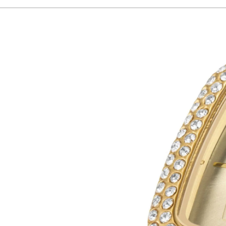
s e leves com líquidos. A cor dourada aliada ao brilho dos cristais torna a peç