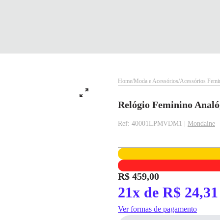
Home
Moda e Acessórios
Acessórios Femi
Relógio Feminino Analó
Ref: 40001LPMVDM1 |
Mondaine
✕
✕
R$ 459,00
21x de R$ 24,31
✕
DISPONÍVEL APENAS PARA CPF
pagamento
Ver formas de pagamento
Na Eletrotrafo sua compra já vem com o imposto pago, e você não precisa se
Parcelamento
Valor da Parcela