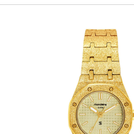
A caixa compacta de 24 mm garante leveza, enquanto o banho dourado asseg
Gênero
Feminino
Idade
adult
Garantia
1 Ano