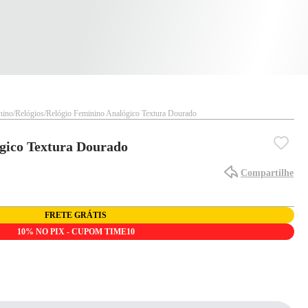
nino
Relógios
Relógio Feminino Analógico Textura Dourado
gico Textura Dourado
Compartilhe
FRETE GRÁTIS
10% NO PIX - CUPOM TIME10