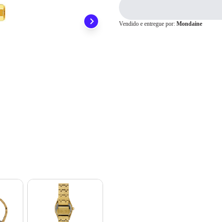
preocupar em pagar o imposto de importação quando seu pedido chegar, você
1x
R$ 459,00
ainda conta com a devolução grátis em até 7 dias.
2x
R$ 229,50
Vendido e entregue por:
Mondaine
3x
R$ 153,00
4x
R$ 114,75
Cartão de
5x
R$ 91,80
Crédito
6x
R$ 76,50
7x
R$ 65,57
8x
R$ 57,37
9x
R$ 51,00
10x
R$ 45,90
11x
R$ 41,72
12x
R$ 38,25
13x
R$ 37,80
14x
R$ 35,27
15x
R$ 33,07
16x
R$ 31,16
17x
R$ 29,46
18x
R$ 27,96
19x
R$ 26,62
20x
R$ 25,41
21x
R$ 24,31