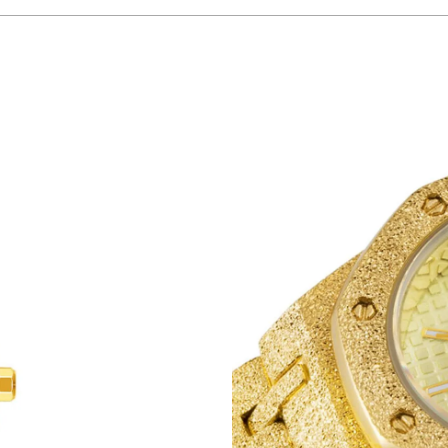
ura um toque de refinamento. É uma peça fashion que une inovação estética e 