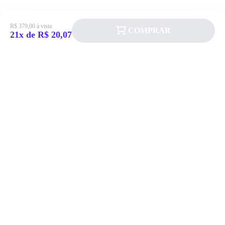
R$ 379,00 à vista
COMPRAR
21x de R$ 20,07
Siga a Allever nas redes sociais!
Atendimento