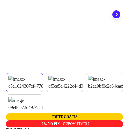
quando seu pedido chegar, você ainda conta com a devolução
grátis em até 7 dias.
FRETE GRÁTIS
10% NO PIX - CUPOM TIME10