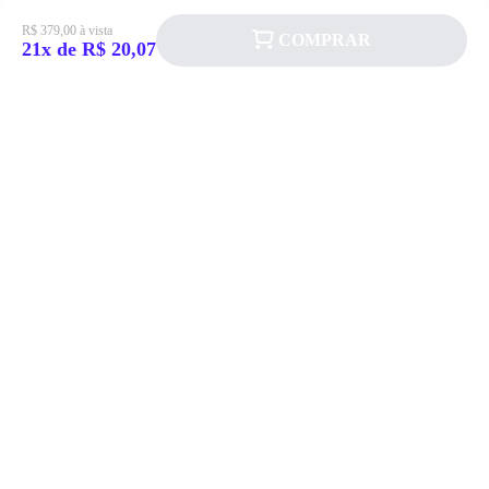
R$ 379,00 à vista
COMPRAR
21x de R$ 20,07
Siga a Allever nas redes sociais!
Atendimento
Fale Conosco