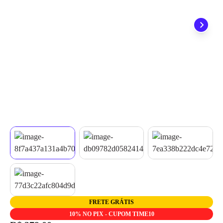
quando seu pedido chegar, você ainda conta com a devolução
grátis em até 7 dias.
FRETE GRÁTIS
10% NO PIX - CUPOM TIME10