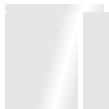
refinado em cada detalhe.
13x
R$ 31,21
14x
R$ 29,12
15x
R$ 27,31
16x
R$ 25,72
17x
R$ 24,33
18x
R$ 23,09
19x
R$ 21,98
20x
R$ 20,98
21x
R$ 20,07