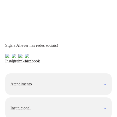
Siga a Allever nas redes sociais!
Atendimento
Fale Conosco
FAQ
Institucional