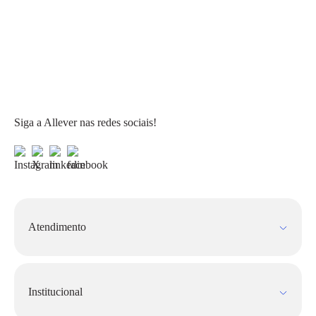
Siga a Allever nas redes sociais!
Atendimento
Fale Conosco
FAQ
Institucional