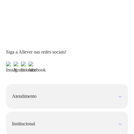
Siga a Allever nas redes sociais!
Atendimento
Fale Conosco
FAQ
Institucional