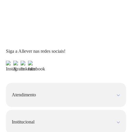
Siga a Allever nas redes sociais!
Atendimento
Fale Conosco
FAQ
Institucional