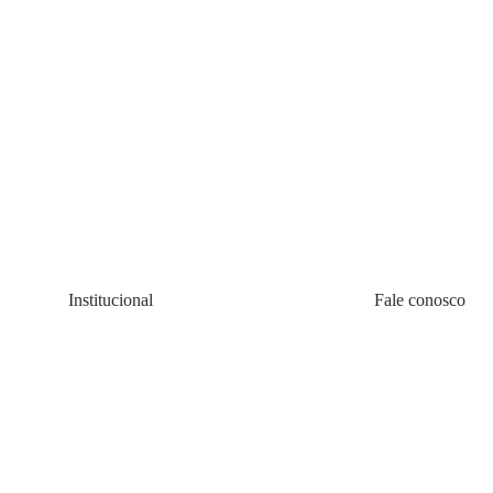
Institucional
Fale conosco
Quem somos
(11) 4200-0010
Política de Cookie
08:00 às 20:00 s
Política de Privacidadede Uso
faleconosco@all
Termos e Condições
Atend
Lojas