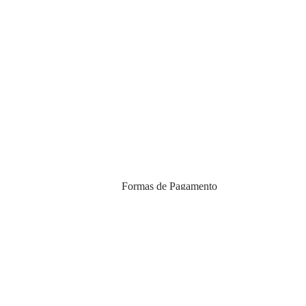
Formas de Pagamento
egunda a sexta
ever.com
imento
Certificados