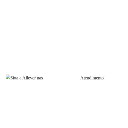
Atendimento
Fale Conosco
FAQ
Política de pagamento
Siga a Allever nas redes
Prazos de Entrega
sociais!
Trocas e Devoluções
Allever Marketplace