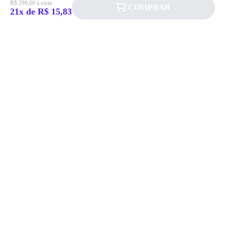
R$ 299,00 à vista
COMPRAR
21x de R$ 15,83
Siga a Allever nas redes sociais!