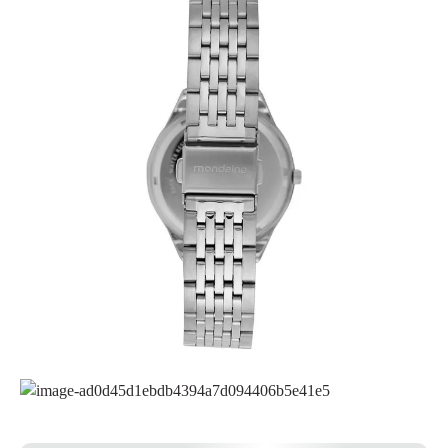
12x
R$ 24,91
13x
R$ 24,62
14x
R$ 22,97
15x
R$ 21,54
16x
R$ 20,29
17x
R$ 19,19
18x
R$ 18,21
19x
R$ 17,34
20x
R$ 16,55
21x
R$ 15,83