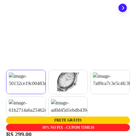
não precisa se preocupar em pagar o imposto de importação
quando seu pedido chegar, você ainda conta com a devolução
grátis em até 7 dias.
FRETE GRÁTIS
10% NO PIX - CUPOM TIME10
R$ 299,00