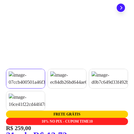
quando seu pedido chegar, você ainda conta com a devolução
grátis em até 7 dias.
FRETE GRÁTIS
10% NO PIX - CUPOM TIME10
R$ 259,00