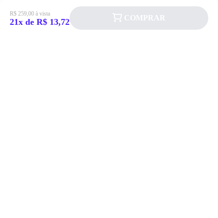
R$ 259,00 à vista
COMPRAR
21x de R$ 13,72
Siga a Allever nas redes sociais!
Atendimento
Fale Conosco