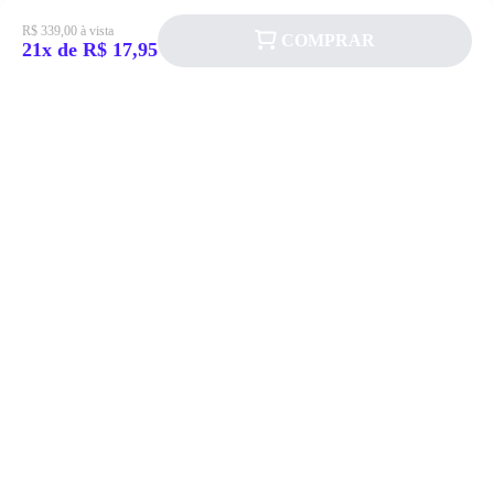
R$ 339,00 à vista
COMPRAR
21x de R$ 17,95
Siga a Allever nas redes sociais!
Atendimento
Fale Conosco