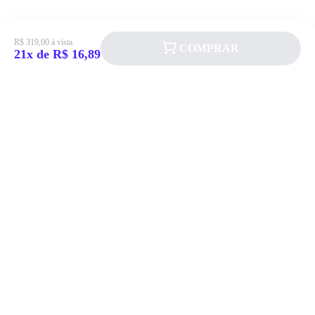
R$ 319,00 à vista
COMPRAR
21x de R$ 16,89
Siga a Allever nas redes sociais!
Atendimento