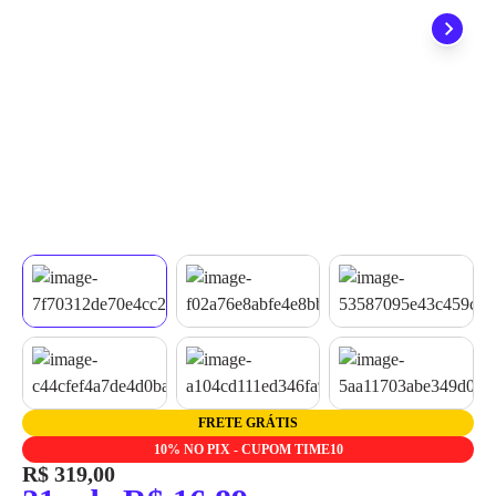
quando seu pedido chegar, você ainda conta com a devolução
grátis em até 7 dias.
FRETE GRÁTIS
10% NO PIX - CUPOM TIME10
R$ 319,00