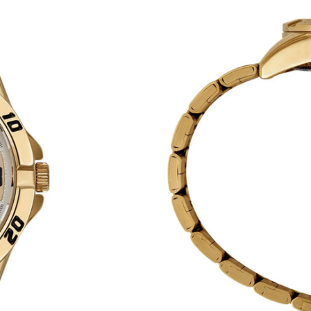
forme resulta em um visual clássico, imponente e tecnicamente robusto para com
nvolvida com materiais de fabricação de nível superior para assegurar a longevi
 indispensável para quem valoriza a qualidade dos materiais metálicos tradici
istente ao desgaste diário. A união da tecnologia de calendário com o visor de
 produto duradouro e resistente no braço masculino.