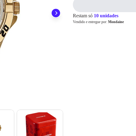
1x
R$ 319,00
ainda conta com a devolução grátis em até 7 dias.
2x
R$ 159,50
3x
R$ 106,33
Restam só
10 unidades
4x
R$ 79,75
Cartão de
Vendido e entregue por:
Mondaine
5x
R$ 63,80
Crédito
6x
R$ 53,16
7x
R$ 45,57
8x
R$ 39,87
9x
R$ 35,44
10x
R$ 31,90
11x
R$ 29,00
12x
R$ 26,58
13x
R$ 26,27
14x
R$ 24,51
15x
R$ 22,98
16x
R$ 21,65
17x
R$ 20,48
18x
R$ 19,43
19x
R$ 18,50
20x
R$ 17,65
21x
R$ 16,89