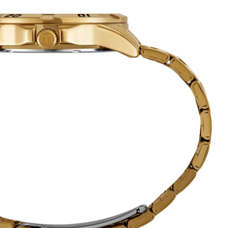
por produções sociais ou profissionais de alto padrão estético com total
dade estrutural e a precisão da cronometragem analógica estável para a
onais em um relógio que une durabilidade técnica com a beleza de um design
 clareza visual superior confere um visual contemporâneo, iluminado e muito