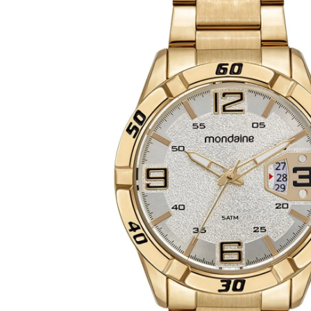
pulso.
A harmonia entre o mostrador branco polido e o corpo metálico dourado uni
elegância metálica dourada e refinada. Trata-se de uma peça funcional dese
organização correta da vida moderna e ativa no dia a dia urbano. É um item
sofisticado e imponente de alto padrão visual metálico dourado polido e res
atraente para o homem moderno que busca estilo e funcionalidade em um só