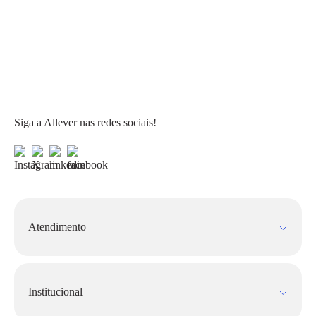
Siga a Allever nas redes sociais!
Atendimento
Fale Conosco
FAQ
Institucional