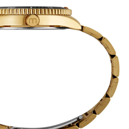
 a organização correta da vida moderna e dinâmica. É um item indispensável
ticado e imponente de alto padrão visual metálico polido. A união da
 e funcionalidade em um só produto duradouro no braço.