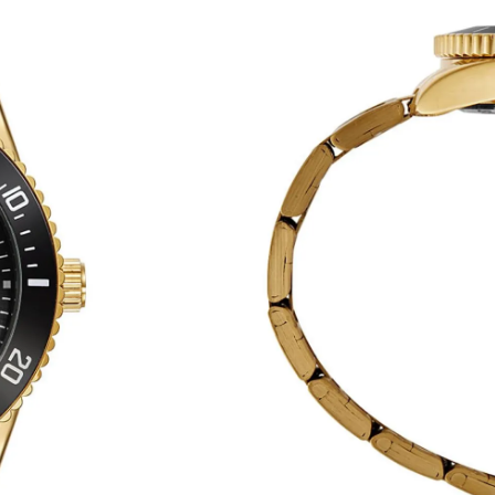
a longevidade estrutural e a precisão da cronometragem analógica estável para
relógio que une durabilidade técnica com a beleza de um design esportivo sofis
temporâneo, iluminado e muito atraente para o homem moderno que busca estilo