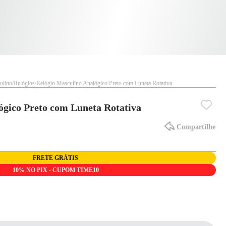
ulino
Relógios
Relógio Masculino Analógico Preto com Luneta Rotativa
ógico Preto com Luneta Rotativa
Compartilhe
FRETE GRÁTIS
10% NO PIX - CUPOM TIME10