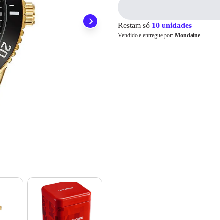
1x
R$ 319,00
ainda conta com a devolução grátis em até 7 dias.
2x
R$ 159,50
3x
R$ 106,33
Restam só
10 unidades
4x
R$ 79,75
Cartão de
Vendido e entregue por:
Mondaine
5x
R$ 63,80
Crédito
6x
R$ 53,16
7x
R$ 45,57
8x
R$ 39,87
9x
R$ 35,44
10x
R$ 31,90
11x
R$ 29,00
12x
R$ 26,58
13x
R$ 26,27
14x
R$ 24,51
15x
R$ 22,98
16x
R$ 21,65
17x
R$ 20,48
18x
R$ 19,43
19x
R$ 18,50
20x
R$ 17,65
21x
R$ 16,89