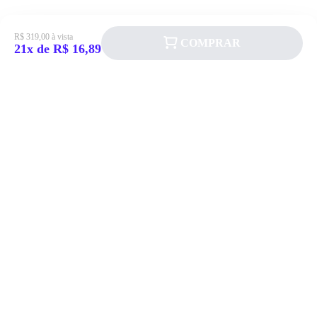
R$ 319,00 à vista
COMPRAR
21x de R$ 16,89
Siga a Allever nas redes sociais!
Atendimento