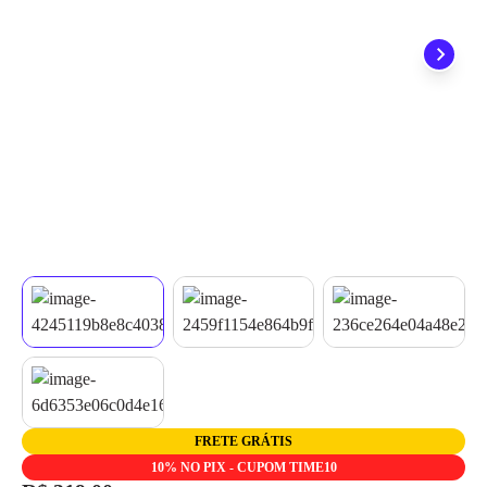
quando seu pedido chegar, você ainda conta com a devolução
grátis em até 7 dias.
FRETE GRÁTIS
10% NO PIX - CUPOM TIME10