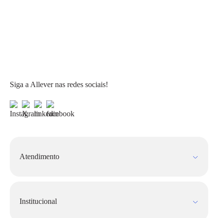
Siga a Allever nas redes sociais!
Atendimento
Fale Conosco
FAQ
Institucional