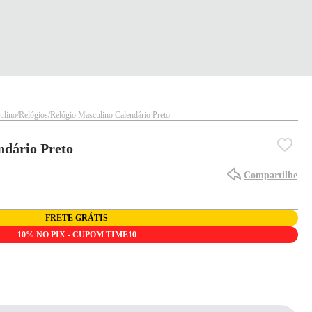
ulino
Relógios
Relógio Masculino Calendário Preto
ndário Preto
Compartilhe
FRETE GRÁTIS
10% NO PIX - CUPOM TIME10