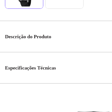
Descrição do Produto
Marcações no vidro, mostrador com duas camadas, combinação de cores moder
possui fecho por fivela. Esse relógio possui a caixa em 3,7 cm de tamanho.
Especificações Técnicas
Gênero
Masculino
Idade
adult
Garantia
1 Ano