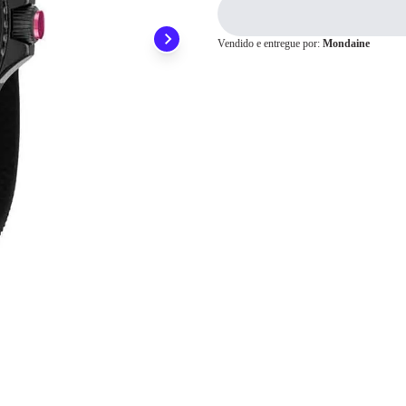
3x
R$ 113,00
4x
R$ 84,75
Cartão de
5x
R$ 67,80
Crédito
Vendido e entregue por:
Mondaine
6x
R$ 56,50
7x
R$ 48,42
8x
R$ 42,37
9x
R$ 37,66
10x
R$ 33,90
11x
R$ 30,81
12x
R$ 28,25
13x
R$ 27,91
14x
R$ 26,05
15x
R$ 24,43
16x
R$ 23,01
17x
R$ 21,76
18x
R$ 20,65
19x
R$ 19,66
20x
R$ 18,76
21x
R$ 17,95