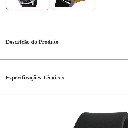
Descrição do Produto
Folheação furta-cor e marcações de horas (numeração) espelhadas. Este reló
Esse relógio possui a caixa em 4,8 cm de tamanho.
Especificações Técnicas
Gênero
Masculino
Idade
adult
Garantia
1 Ano