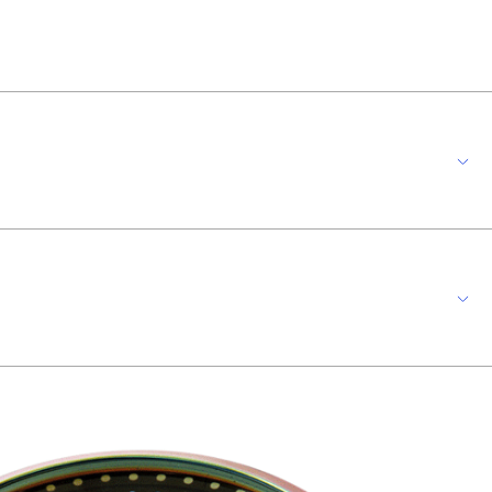
dário. A pulseira trabalhada em silicone preto, possui fecho por fivela.