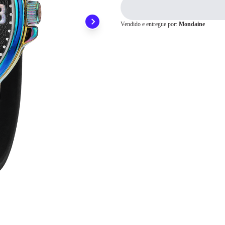
3x
R$ 113,00
4x
R$ 84,75
Cartão de
5x
R$ 67,80
Crédito
Vendido e entregue por:
Mondaine
6x
R$ 56,50
7x
R$ 48,42
8x
R$ 42,37
9x
R$ 37,66
10x
R$ 33,90
11x
R$ 30,81
12x
R$ 28,25
13x
R$ 27,91
14x
R$ 26,05
15x
R$ 24,43
16x
R$ 23,01
17x
R$ 21,76
18x
R$ 20,65
19x
R$ 19,66
20x
R$ 18,76
21x
R$ 17,95