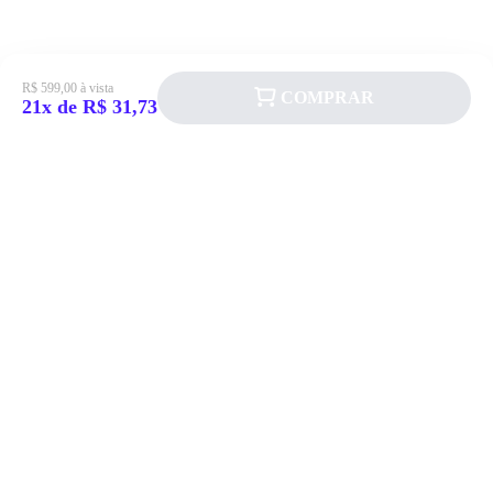
R$ 599,00 à vista
COMPRAR
21x de R$ 31,73
Siga a Allever nas redes sociais!
Atendimento