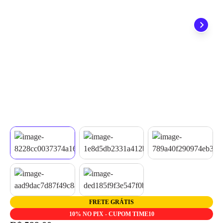
quando seu pedido chegar, você ainda conta com a devolução
grátis em até 7 dias.
FRETE GRÁTIS
10% NO PIX - CUPOM TIME10