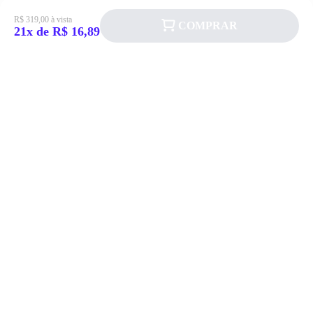
R$ 319,00 à vista
COMPRAR
21x de R$ 16,89
Siga a Allever nas redes sociais!
Atendimento
Fale Conosco