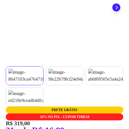
quando seu pedido chegar, você ainda conta com a devolução
grátis em até 7 dias.
FRETE GRÁTIS
10% NO PIX - CUPOM TIME10
R$ 319,00