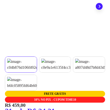
quando seu pedido chegar, você ainda conta com a devolução
grátis em até 7 dias.
FRETE GRÁTIS
10% NO PIX - CUPOM TIME10
R$ 459,00