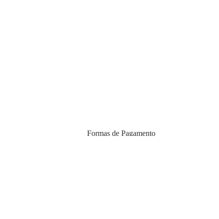
Formas de Pagamento
egunda a sexta
ever.com
imento
Certificados