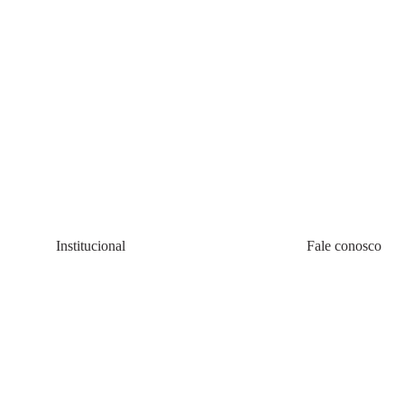
Institucional
Fale conosco
Quem somos
(11) 4200-0010
Política de Cookie
08:00 às 20:00 s
Política de Privacidadede Uso
faleconosco@all
Termos e Condições
Atend
Lojas