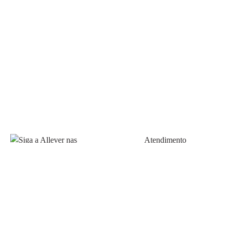
Atendimento
Fale Conosco
FAQ
Política de pagamento
Siga a Allever nas redes
Prazos de Entrega
sociais!
Trocas e Devoluções
Allever Marketplace