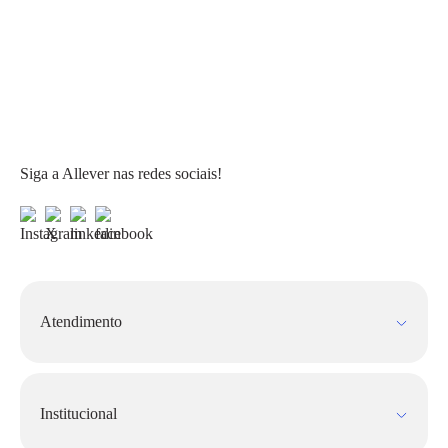
Siga a Allever nas redes sociais!
Atendimento
Fale Conosco
FAQ
Institucional