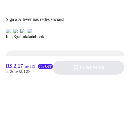
Siga a Allever nas redes sociais!
Atendimento
R$ 2,17
no PIX
7% OFF
COMPRAR
ou 2x de R$ 1,20
Fale Conosco
FAQ
Institucional
Política de pagamento
Quem somos
Prazos de Entrega
Política de Cookie
Fale conosco
Trocas e Devoluções
Política de Privacidadede Uso
(11) 4200-0010