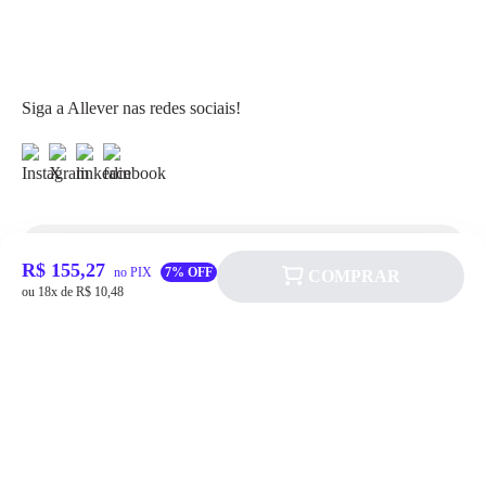
Siga a Allever nas redes sociais!
Atendimento
R$ 155,27
no PIX
7% OFF
COMPRAR
ou 18x de R$ 10,48
Fale Conosco
FAQ
Institucional
Política de pagamento
Quem somos
Prazos de Entrega
Política de Cookie
Fale conosco