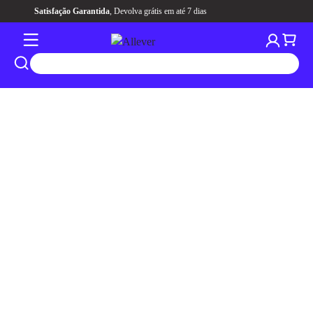
Aqui tem
CASHBACK
pra você