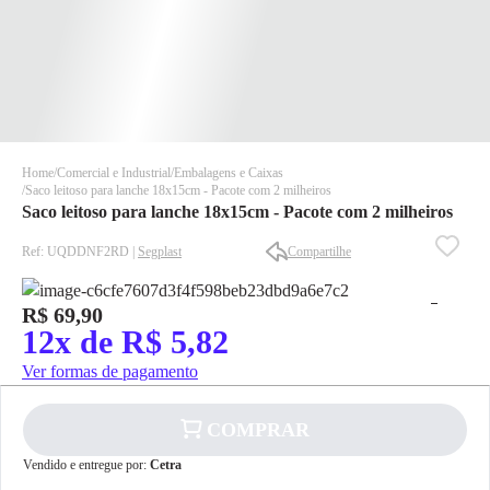
Home
Comercial e Industrial
Embalagens e Caixas
Saco leitoso para lanche 18x15cm - Pacote com 2 milheiros
Saco leitoso para lanche 18x15cm - Pacote com 2 milheiros
Ref: UQDDNF2RD |
Segplast
Compartilhe
R$ 69,90
✕
✕
12x de R$ 5,82
✕
Ver formas de pagamento
DISPONÍVEL APENAS PARA CPF
Na Eletrotrafo sua compra já vem com o imposto pago, e você
não precisa se preocupar em pagar o imposto de importação
COMPRAR
quando seu pedido chegar, você ainda conta com a devolução
Vendido e entregue por:
Cetra
grátis em até 7 dias.
✕
pagamento