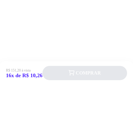
R$ 151,20 à vista
COMPRAR
16x de R$ 10,26
Siga a Allever nas redes sociais!