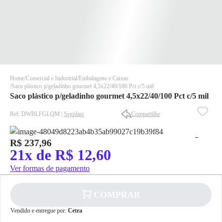
Home
Comercial e Industrial
Embalagens e Caixas
Saco plástico p/geladinho gourmet 4,5x22/40/100 Pct c/5 mil
Saco plástico p/geladinho gourmet 4,5x22/40/100 Pct c/5 mil
Ref: DWBLFGLQM |
Segplast
Compartilhe
R$ 237,96
✕
✕
21x de R$ 12,60
✕
Ver formas de pagamento
DISPONÍVEL APENAS PARA CPF
Na Eletrotrafo sua compra já vem com o imposto pago, e você
não precisa se preocupar em pagar o imposto de importação
COMPRAR
quando seu pedido chegar, você ainda conta com a devolução
Vendido e entregue por:
Cetra
grátis em até 7 dias.
✕
pagamento