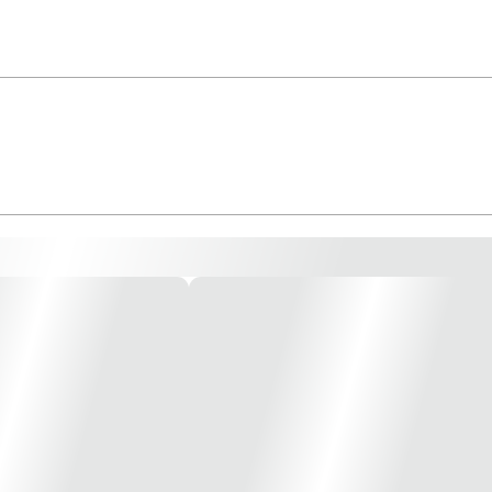
decor Possui design consagrado e arrojado, módulo saída de fio 1 módulo bran