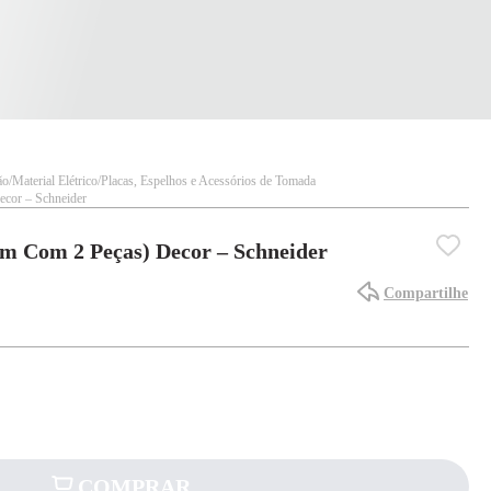
ão
Material Elétrico
Placas, Espelhos e Acessórios de Tomada
ecor – Schneider
m Com 2 Peças) Decor – Schneider
Compartilhe
COMPRAR