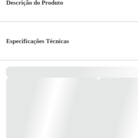
Descrição do Produto
Módulo saída de fio PRM04811 (embalagem com 2 peças) Cor: branco Linha: 
de alto desempenho. *imagem meramente ilustrativa*
Especificações Técnicas
Cor
Branco
Linha
Decor
Atribuição
Residencial