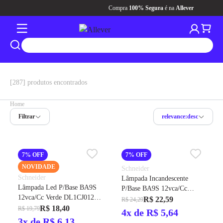
Compra
100% Segura
é na
Allever
[287] produtos encontrados
Home
Filtrar
relevance:desc
7% OFF
7% OFF
NOVIDADE
Schneider
Schneider
Lâmpada Incandescente
Lâmpada Led P/Base BA9S
P/Base BA9S 12vca/Cc
12vca/Cc Verde DL1CJ0123
DL1CE012 - Schneider
R$ 22,59
R$ 24,29
- Schneider
R$ 18,40
R$ 19,79
4x de R$ 5,64
3x de R$ 6,13