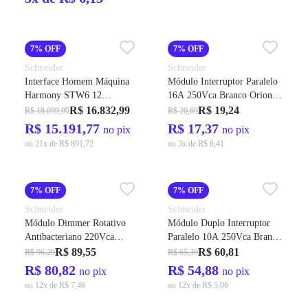
7% OFF
7% OFF
Schneider
Schneider
Interface Homem Máquina
Módulo Interruptor Paralelo
Harmony STW6 12
16A 250Vca Branco Orion
Polegadas HMISTW6600 -
Cód. S70116304 – Schneider
R$ 16.832,99
R$ 19,24
R$ 18.099,99
R$ 20,69
Schneider
R$ 15.191,77
R$ 17,37
no pix
no pix
ou 21x de R$ 891,72
ou 3x de R$ 6,41
7% OFF
7% OFF
Schneider
Schneider
Módulo Dimmer Rotativo
Módulo Duplo Interruptor
Antibacteriano 220Vca
Paralelo 10A 250Vca Branco
Branco Orion Cód.
Orion Cód. S70100304 –
R$ 89,55
R$ 60,81
R$ 96,29
R$ 65,39
S70720024 – Schneider
Schneider
R$ 80,82
R$ 54,88
no pix
no pix
ou 12x de R$ 7,46
ou 12x de R$ 5,06