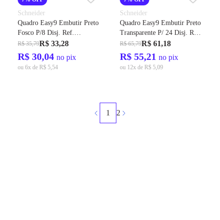
Schneider
Schneider
Quadro Easy9 Embutir Preto
Quadro Easy9 Embutir Preto
Fosco P/8 Disj. Ref.
Transparente P/ 24 Disj. Ref.
EZ9E3408 - Schneider
EZ9E3424 - Schneider
R$ 33,28
R$ 61,18
R$ 35,79
R$ 65,79
R$ 30,04
R$ 55,21
no pix
no pix
ou 6x de R$ 5,54
ou 12x de R$ 5,09
1
2