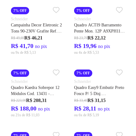
7% OFF
7% OFF
Schneider
Schneider
Campainha Decor Eletronic 2
Quadro ACTI9 Barramento
Tons 90-230V Grafite Ref.
Pente Mon. 12P A9XPH112
PRM046303 – Schneider
100A - Schneider
R$ 46,21
R$ 22,12
R$ 49,69
R$ 23,79
R$ 41,70
R$ 19,96
no pix
no pix
ou 9x de R$ 5,13
ou 4x de R$ 5,53
7% OFF
7% OFF
Schneider
Schneider
Quadro Kaedra Sobrepor 12
Quadro Easy9 Embutir Preto
Módulos Cod. 13431 -
Fosco P/ 5 Disj.
Schneider
Ref.EZ9E3405 - Schneider
R$ 208,31
R$ 31,15
R$ 223,99
R$ 33,49
R$ 188,00
R$ 28,11
no pix
no pix
ou 21x de R$ 11,03
ou 6x de R$ 5,19
7% OFF
7% OFF