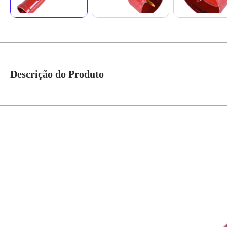
Descrição do Produto
Serra Copo Diamantada - Braskoki Perfura: Granitos, mármores, pedras, parede
cabos), hidráulicas (tubulações), telefonia, gás, etc Máquinas utilizáveis: