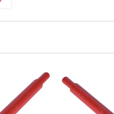
s, alvenarias, azulejos, pisos e revestimentos cerâmicos, telhas, blocos cerâmic
 Todas as furadeiras elétricas (hobby, profissional, industrial) Corte: Seco ou