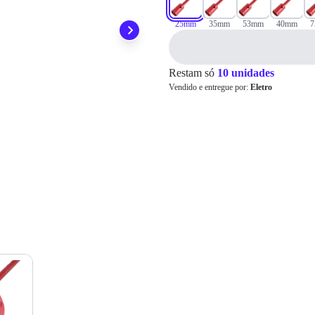
ainda conta com a devolução grátis em até 7 dias.
Para pagamento via PIX será gerada uma chave e um QR
Code ao finalizar o processo de compra.
25mm
35mm
53mm
40mm
Pix
Restam só
10 unidades
Vendido e entregue por:
Eletro
Cartão de
Crédito