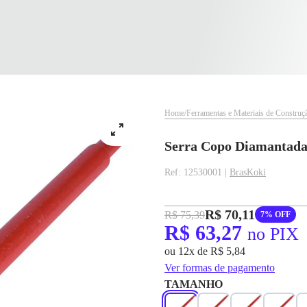
Home
Ferramentas e Materiais de Construç
Serra Copo Diamantada
Ref: 12530001 |
BrasKoki
R$ 70,11
R$ 75,39
7% OFF
R$ 63,27
no PIX
✕
✕
ou 12x de R$ 5,84
✕
DISPONÍVEL APENAS PARA CPF
Ver formas de pagamento
pagamento
TAMANHO
Na Eletrotrafo sua compra já vem com o imposto pago, e você não precisa se
R$ 63,27
no PIX
preocupar em pagar o imposto de importação quando seu pedido chegar, você