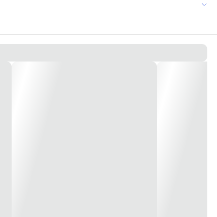
ncorpora a performance de corte “Starrett Bi-Metal Unique Saw
 condição de trabalho. Cortes mais suaves devido às múltiplas arestas de
 prova de estilhaçamento. Menor custo por corte. Corta 35% mais rápido
s comparado com as tecnologias existentes e com isso uma maior resistência