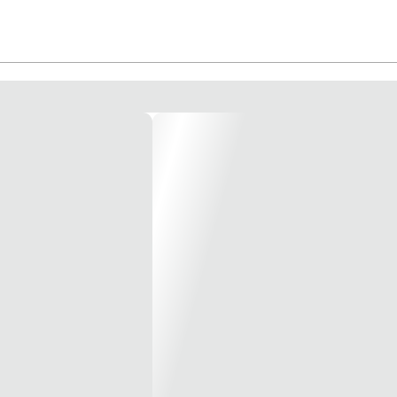
rra manual Bi-Metal Starrett® é fabricada com o AÇO BI-METAL UNIQUE™ e i
 opção para mecânicos, ferramenteiros, encanadores e eletricistas, em qualquer
it-Chip Advantage”. Lâmina de serra semi-rígida, inquebrável durante o uso e à
s serras bi-metálicas convencionais. 170% maior área de contato entre os metai
 ilustrativa*