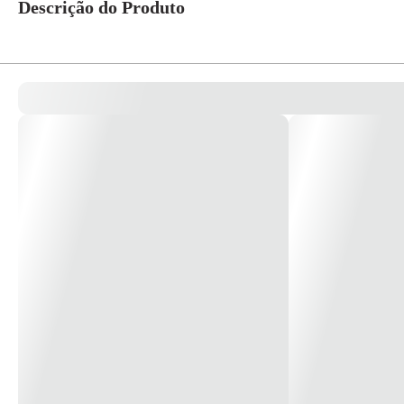
Descrição do Produto
Serra Manual AR 24D Bi-Metal Unique BS-1224 - Starrett A lâmina de se
Tecnology”. Apropriada para utilização em bancada ou fora dela, e excelente
corte - “Multi Edge Performance” e ao efeito de divisão de cavacos - “Spl
que as serras com perfil de dente convencional. Rendimento 25% superior à
quanto à quebra e ao arrancamento dos dentes da serra. *Imagem meramente