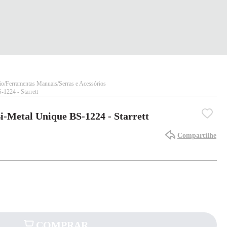
ão
Ferramentas Manuais
Serras e Acessórios
1224 - Starrett
-Metal Unique BS-1224 - Starrett
Compartilhe
COMPRAR