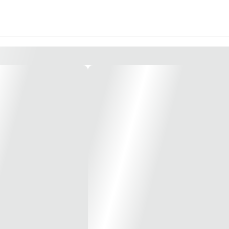
 que combina sinalização visual usando feixes de LED. A melhor opção do merc
e flashes luminosos para alertar as pessoas do local sobre a ocorrência de incê
local seco. - Laudos e Certificados: - Este equipamento atende os requisitos ex
 Tensão de operação: 12/24V DC - Topologia: Convencional - Corrente em re
m - Vida útil do LED: ≥10.000 ciclos Condições de trabalho - Temperatura: -