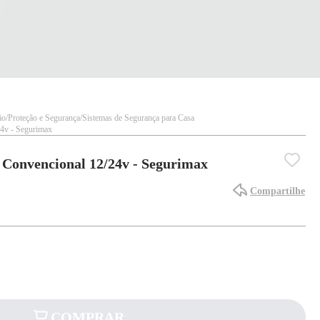
ão
Proteção e Segurança
Sistemas de Segurança para Casa
24v - Segurimax
l Convencional 12/24v - Segurimax
Compartilhe
COMPRAR