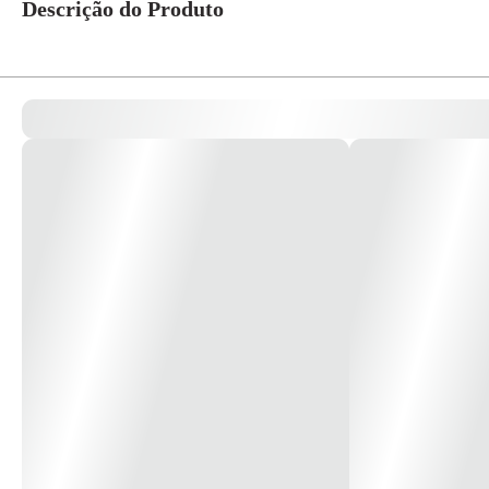
Descrição do Produto
O sinalizador audiovisual 12/24V convencional Segurimax é um equipamento
Indicado para: Quando acionado pela central de alarme emite ciclos de som 
interno, industrial, residencial, etc. Cuidados e Manutenção: - Manter em 
Embutes que dispensam caixa 4x2 sobrepor; - Efeito Strobo por LEDs. -
do flash luminoso: 90 ciclos/minuto - Pressão sonora da sirene: ≥90 dB/
100 x 59mm Peso: 175g *Imagem meramente Ilustrativa"