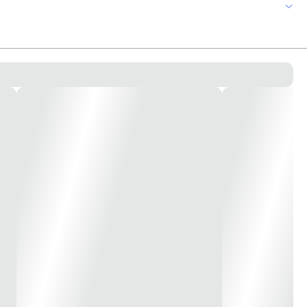
ado nos quesitos qualidade tecnológica e relação de custo x benefício.
ndio. Feito em ABS da cor vermelha, o sinalizador é indicado para uso
igidos pelas normas nacionais (NBR 10898) Informações Adicionais: -
pouso: 0 mA - Corrente da sirene: 15 mA@12V – 40mA@24V - Frequência
10~+50 °C< - Umidade: ≤ 95%RH Grau de proteção: IP20 Dimensões: 110 x