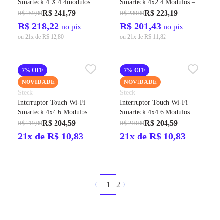
Smarteck 4 X 4 4modulos
Smarteck 4x2 4 Módulos –
Preto Biv. Ref.SMCI4PS2 -
Steck
R$ 241,79
R$ 223,19
R$ 259,99
R$ 239,99
Steck
R$ 218,22
R$ 201,43
no pix
no pix
ou 21x de R$ 12,80
ou 21x de R$ 11,82
7% OFF
7% OFF
NOVIDADE
NOVIDADE
Steck
Steck
Interruptor Touch Wi-Fi
Interruptor Touch Wi-Fi
Smarteck 4x4 6 Módulos
Smarteck 4x4 6 Módulos
Preto Cód. SINT6P2 – Steck
Branco Cód. SINT6B2 –
R$ 204,59
R$ 204,59
R$ 219,99
R$ 219,99
Steck
21x de R$ 10,83
21x de R$ 10,83
1
2