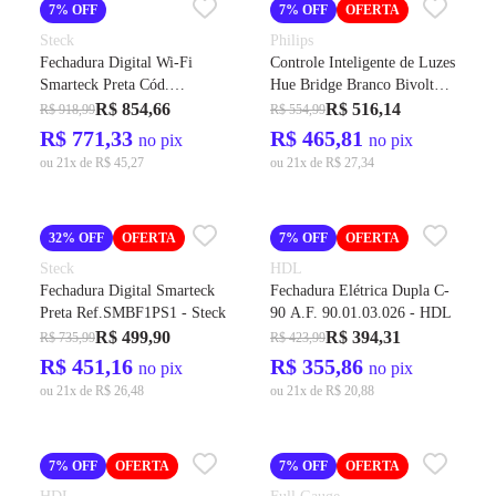
7% OFF
7% OFF
OFERTA
Steck
Philips
Fechadura Digital Wi-Fi
Controle Inteligente de Luzes
Smarteck Preta Cód.
Hue Bridge Branco Bivolt
SLOCK3PS1 – Steck
929001180601 – Philips
R$ 854,66
R$ 516,14
R$ 918,99
R$ 554,99
R$ 771,33
R$ 465,81
no pix
no pix
ou 21x de R$ 45,27
ou 21x de R$ 27,34
32% OFF
OFERTA
7% OFF
OFERTA
Steck
HDL
Fechadura Digital Smarteck
Fechadura Elétrica Dupla C-
Preta Ref.SMBF1PS1 - Steck
90 A.F. 90.01.03.026 - HDL
R$ 499,90
R$ 394,31
R$ 735,99
R$ 423,99
R$ 451,16
R$ 355,86
no pix
no pix
ou 21x de R$ 26,48
ou 21x de R$ 20,88
7% OFF
OFERTA
7% OFF
OFERTA