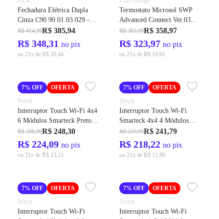
HDL
Full Gauge
Fechadura Elétrica Dupla
Termostato Microsol SWP
Cinza C90 90.01.03.029 -
Advanced Connect Ver.03
HDL
230VAC CRTL Temperatura
R$ 385,94
R$ 358,97
R$ 414,99
R$ 385,99
- Full Gauge
R$ 348,31
R$ 323,97
no pix
no pix
ou 21x de R$ 20,44
ou 21x de R$ 19,01
7% OFF
OFERTA
7% OFF
OFERTA
Steck
Steck
Interruptor Touch Wi-Fi 4x4
Interruptor Touch Wi-Fi
6 Módulos Smarteck Preto
Smarteck 4x4 4 Módulos
Cód. SMCI6PS2 – Steck
Branco Cód. SMCI4BS2 –
R$ 248,30
R$ 241,79
R$ 266,99
R$ 259,99
Steck
R$ 224,09
R$ 218,22
no pix
no pix
ou 21x de R$ 13,15
ou 21x de R$ 12,80
7% OFF
OFERTA
7% OFF
OFERTA
Steck
Steck
Interruptor Touch Wi-Fi
Interruptor Touch Wi-Fi