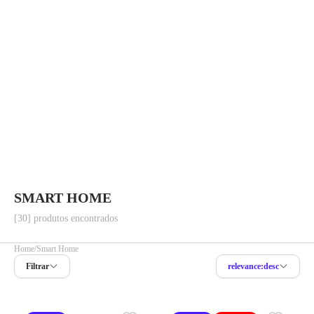
SMART HOME
[30] produtos encontrados
Home
Smart Home
Filtrar
relevance:desc