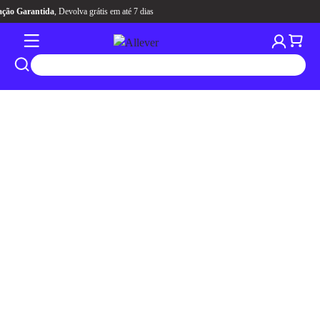
Aqui tem
CASHBACK
pra você