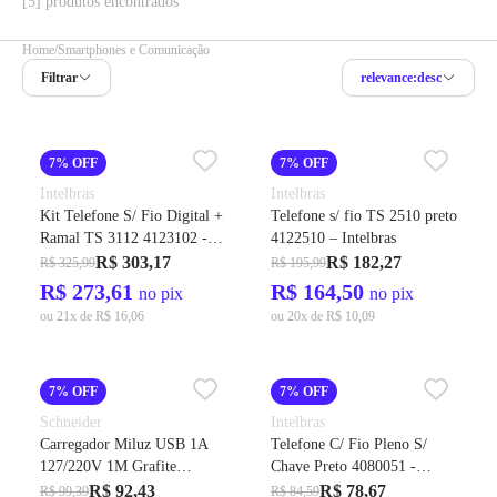
[5] produtos encontrados
Home
Smartphones e Comunicação
Filtrar
relevance:desc
7% OFF
7% OFF
Intelbras
Intelbras
Kit Telefone S/ Fio Digital +
Telefone s/ fio TS 2510 preto
Ramal TS 3112 4123102 -
4122510 – Intelbras
Intelbras
R$ 303,17
R$ 182,27
R$ 325,99
R$ 195,99
R$ 273,61
R$ 164,50
no pix
no pix
ou 21x de R$ 16,06
ou 20x de R$ 10,09
7% OFF
7% OFF
Schneider
Intelbras
Carregador Miluz USB 1A
Telefone C/ Fio Pleno S/
127/220V 1M Grafite
Chave Preto 4080051 -
S3B70811 - Schneider
Intelbras
R$ 92,43
R$ 78,67
R$ 99,39
R$ 84,59