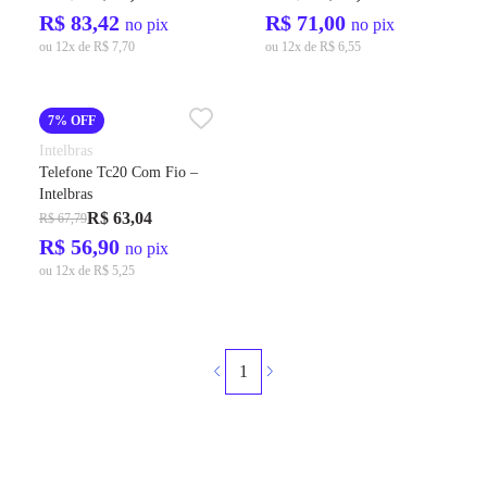
R$ 83,42
R$ 71,00
no pix
no pix
ou 12x de R$ 7,70
ou 12x de R$ 6,55
7% OFF
Intelbras
Telefone Tc20 Com Fio –
Intelbras
R$ 63,04
R$ 67,79
R$ 56,90
no pix
ou 12x de R$ 5,25
1