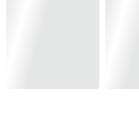
Dimensões Produto
L179 x P179 x A85mm
Modelo/Instalação
Embutir