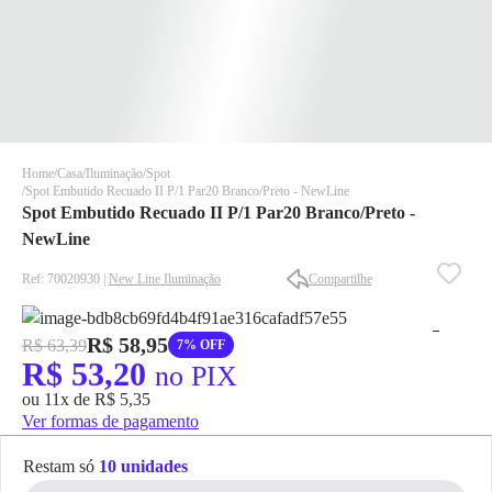
Home
Casa
Iluminação
Spot
Spot Embutido Recuado II P/1 Par20 Branco/Preto - NewLine
Spot Embutido Recuado II P/1 Par20 Branco/Preto -
NewLine
Ref: 70020930 |
New Line Iluminação
Compartilhe
✕
✕
R$ 58,95
R$ 63,39
7% OFF
✕
R$ 53,20
no PIX
DISPONÍVEL APENAS PARA CPF
ou 11x de R$ 5,35
Na Eletrotrafo sua compra já vem com o imposto pago, e você
Ver formas de pagamento
não precisa se preocupar em pagar o imposto de importação
quando seu pedido chegar, você ainda conta com a devolução
Restam só
10 unidades
grátis em até 7 dias.