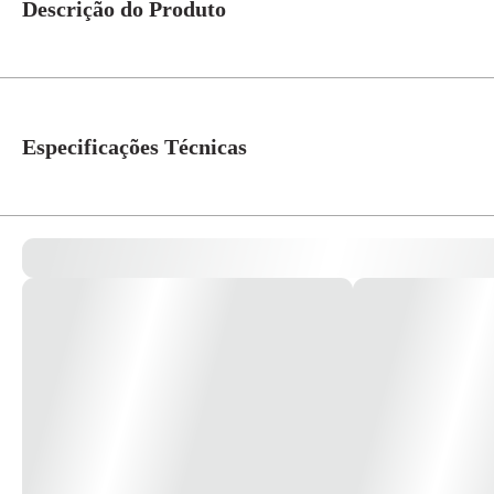
Descrição do Produto
Suporte 4x2 para 3 módulos S71010324 Linha: orion Atende todas as demandas
dia-a-dia. *imagem meramente ilustrativa*
Especificações Técnicas
Referência Fabricante
S71010324
Cor
Branco
Linha
Orion
Atribuição
Residencial