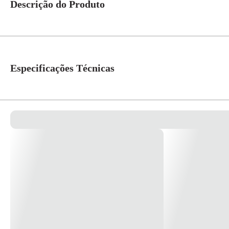
Descrição do Produto
Tecla Para Interruptor/Pulsador Símbolo Ventilador S71201304 Orion - Sc
Especificações Técnicas
Linha
Orion