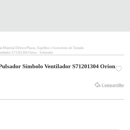
ão
Material Elétrico
Placas, Espelhos e Acessórios de Tomada
entilador S71201304 Orion - Schneider
/Pulsador Símbolo Ventilador S71201304 Orion
Compartilhe