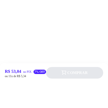
R$ 53,04
no PIX
7% OFF
COMPRAR
ou 11x de R$ 5,34
Siga a Allever nas redes sociais!