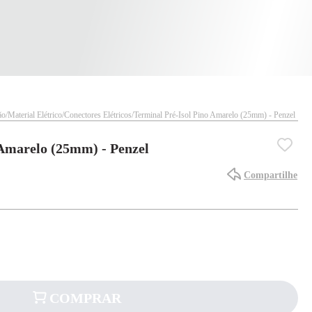
ão
Material Elétrico
Conectores Elétricos
Terminal Pré-Isol Pino Amarelo (25mm) - Penzel
 Amarelo (25mm) - Penzel
Compartilhe
COMPRAR