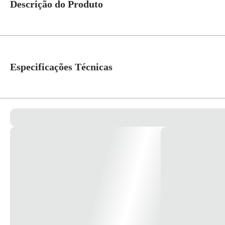
Descrição do Produto
Material: cobre eletrolítico, estanhado eletroliticamente. Isolamento de
Especificações Técnicas
Bitola
25MM²
Cor
Amarelo