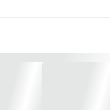
 PVC rígido com retardamento de chama Modelo: Tipo faca Bitola: 25MM *Image