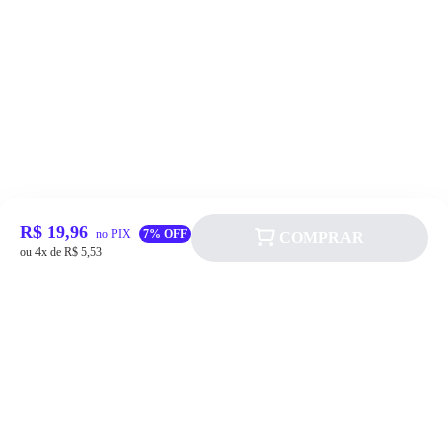
R$ 19,96
no PIX
7% OFF
COMPRAR
ou 4x de R$ 5,53
Siga a Allever nas redes sociais!
Atendimento